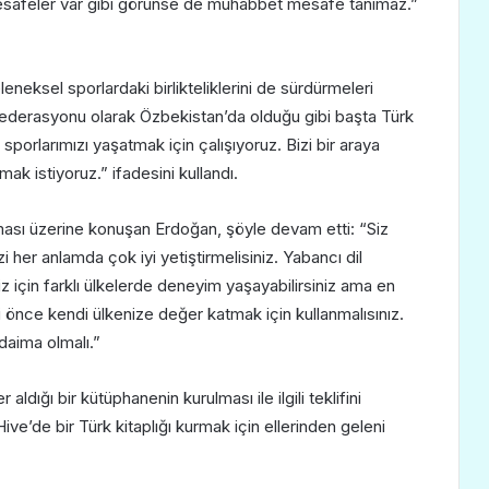
safeler var gibi görünse de muhabbet mesafe tanımaz.”
eneksel sporlardaki birlikteliklerini de sürdürmeleri
nfederasyonu olarak Özbekistan’da olduğu gibi başta Türk
porlarımızı yaşatmak için çalışıyoruz. Bizi bir araya
ak istiyoruz.” ifadesini kullandı.
ması üzerine konuşan Erdoğan, şöyle devam etti: “Siz
her anlamda çok iyi yetiştirmelisiniz. Yabancı dil
z için farklı ülkelerde deneyim yaşayabilirsiniz ama en
 önce kendi ülkenize değer katmak için kullanmalısınız.
daima olmalı.”
ldığı bir kütüphanenin kurulması ile ilgili teklifini
ive’de bir Türk kitaplığı kurmak için ellerinden geleni