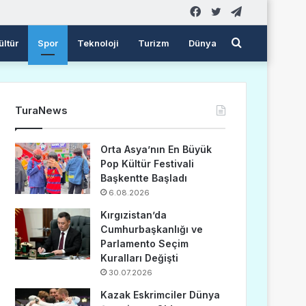
Facebook
Twitter
Telegram
Arama
ültür
Spor
Teknoloji
Turizm
Dünya
yap
TuraNews
...
Orta Asya’nın En Büyük
Pop Kültür Festivali
Başkentte Başladı
6.08.2026
Kırgızistan’da
Cumhurbaşkanlığı ve
Parlamento Seçim
Kuralları Değişti
30.07.2026
Kazak Eskrimciler Dünya