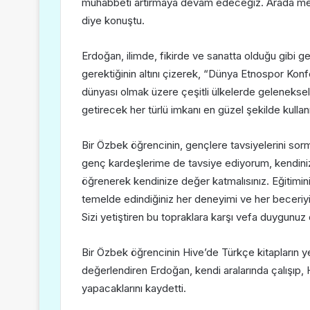
muhabbeti artırmaya devam edeceğiz. Arada me
diye konuştu.
Erdoğan, ilimde, fikirde ve sanatta olduğu gibi gel
gerektiğinin altını çizerek, “Dünya Etnospor Ko
dünyası olmak üzere çeşitli ülkelerde geleneksel s
getirecek her türlü imkanı en güzel şekilde kullanm
Bir Özbek öğrencinin, gençlere tavsiyelerini sor
genç kardeşlerime de tavsiye ediyorum, kendinizi 
öğrenerek kendinize değer katmalısınız. Eğitimini
temelde edindiğiniz her deneyimi ve her beceriyi
Sizi yetiştiren bu topraklara karşı vefa duygunuz 
Bir Özbek öğrencinin Hive’de Türkçe kitapların yer a
değerlendiren Erdoğan, kendi aralarında çalışıp, H
yapacaklarını kaydetti.