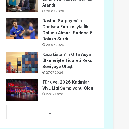
Atandı
29.07.2026
Dastan Satpayev’in
Chelsea Formasıyla İlk
Golünü Atması Sadece 6
Dakika Sürdü
28.07.2026
Kazakistan’ın Orta Asya
Ülkeleriyle Ticareti Rekor
Seviyeye Ulaştı
27.07.2026
Türkiye, 2026 Kadınlar
VNL Ligi Şampiyonu Oldu
27.07.2026
...