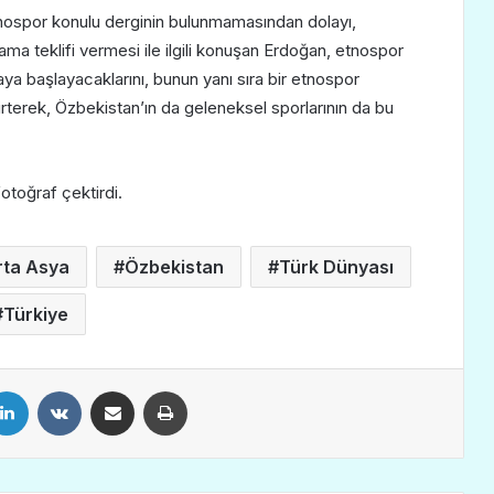
tnospor konulu derginin bulunmamasından dolayı,
ma teklifi vermesi ile ilgili konuşan Erdoğan, etnospor
maya başlayacaklarını, bunun yanı sıra bir etnospor
lirterek, Özbekistan’ın da geleneksel sporlarının da bu
toğraf çektirdi.
rta Asya
Özbekistan
Türk Dünyası
Türkiye
LinkedIn
VKontakte
E-Posta ile paylaş
Yazdır