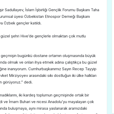
ir Sadullayev, İslam İşbirliği Gençlik Forumu Başkanı Taha
rumsal üyesi Özbekistan Etnospor Derneği Başkanı
a Özbek gençler katıldı.
güzel şehri Hive’de gençlerle olmaktan çok mutlu
lü geçmişin bugünkü dostane ortamın oluşmasında büyük
kında olmak ve onları ihya etmek adına çalıştıkça bu güzel
eğine inanıyorum. Cumhurbaşkanımız Sayın Recep Tayyip
t Mirziyoyev arasındaki sıkı dostluğun iki ülke halkları
en görüyoruz.” dedi.
madıklarını, iki kardeş toplumun geçmişinde ortak bir
di ve İmam Buhari ve nicesi Anadolu’yu mayalayan çok
rafında buluşmaya, aynı mirasa yaslanarak aramızdaki