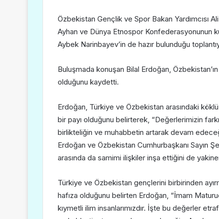
Özbekistan Gençlik ve Spor Bakan Yardımcısı Aliş
Ayhan ve Dünya Etnospor Konfederasyonunun ku
Aybek Narinbayev’in de hazır bulunduğu toplantıy
Buluşmada konuşan Bilal Erdoğan, Özbekistan’ın 
olduğunu kaydetti.
Erdoğan, Türkiye ve Özbekistan arasındaki kök
bir payı olduğunu belirterek, “Değerlerimizin far
birlikteliğin ve muhabbetin artarak devam edec
Erdoğan ve Özbekistan Cumhurbaşkanı Sayın Şevke
arasında da samimi ilişkiler inşa ettiğini de yakin
Türkiye ve Özbekistan gençlerini birbirinden ayır
hafıza olduğunu belirten Erdoğan, “İmam Maturu
kıymetli ilim insanlarımızdır. İşte bu değerler et