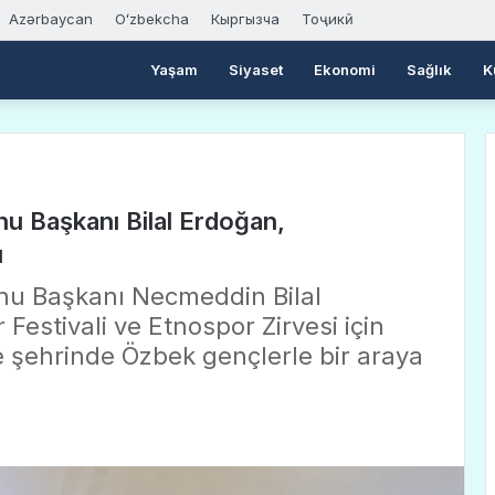
Azərbaycan
Oʻzbekcha
Кыргызча
Тоҷикӣ
Yaşam
Siyaset
Ekonomi
Sağlık
K
 Başkanı Bilal Erdoğan,
u
u Başkanı Necmeddin Bilal
Festivali ve Etnospor Zirvesi için
ve şehrinde Özbek gençlerle bir araya