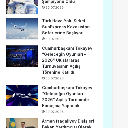
Şampiyonu Oldu
30.07.2026
Türk Hava Yolu Şirketi
SunExpress Kazakistan
Seferlerine Başlıyor
30.07.2026
Cumhurbaşkanı Tokayev
“Geleceğin Oyunları –
2026” Uluslararası
Turnuvasının Açılış
Törenine Katıldı
30.07.2026
Cumhurbaşkanı Tokayev
“Geleceğin Oyunları –
2026” Açılış Töreninde
Konuşma Yapacak
29.07.2026
Arman İsagaliyev Dışişleri
Bakan Yardımcısı Olarak