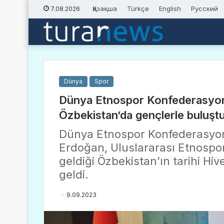
Қазақша
Türkçe
English
Русский
7.08.2026
Dünya
Spor
Dünya Etnospor Konfederasyonu
Özbekistan’da gençlerle buluşt
Dünya Etnospor Konfederasyon
Erdoğan, Uluslararası Etnospor 
geldiği Özbekistan’ın tarihi Hi
geldi.
9.09.2023