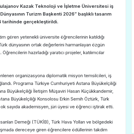
ulajanov Kazak Teknoloji ve İşletme Üniversitesi iş
 Dünyasının Turizm Başkenti 2026” başlıklı tasarım
tarihinde gerçekleştirildi.
m gören yetenekli üniversite öğrencilerinin katıldığı
le Türk dünyasının ortak değerlerini harmanlayan özgün
Öğrencilerin hazırladığı yaratıcı projeler, katılımcılar
lenen organizasyona diplomatik misyon temsilcileri, iş
landı. Programa Türkiye Cumhuriyeti Astana Büyükelçiliği
ana Büyükelçiliği İletişim Müşaviri Hasan Küçükkandemir,
stana Büyükelçiliği Konsolosu Erkin Semih Öztürk, Türk
k sayıda akademisyen, jüri üyesi ve öğrenci iştirak etti.
nsanları Derneği (TÜKİB), Türk Hava Yolları ve bölgedeki
rışmada dereceye giren öğrencilere ödüllerinin takdim