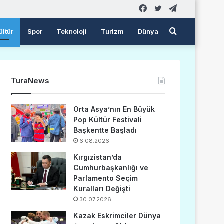
Facebook
Twitter
Telegram
Arama
ültür
Spor
Teknoloji
Turizm
Dünya
yap
TuraNews
...
Orta Asya’nın En Büyük
Pop Kültür Festivali
Başkentte Başladı
6.08.2026
Kırgızistan’da
Cumhurbaşkanlığı ve
Parlamento Seçim
Kuralları Değişti
30.07.2026
Kazak Eskrimciler Dünya