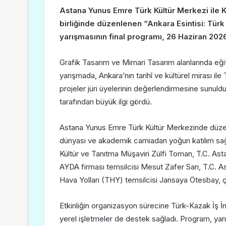
Astana Yunus Emre Türk Kültür Merkezi ile K
birliğinde düzenlenen “Ankara Esintisi: Türk
yarışmasının final programı, 26 Haziran 2026 
Grafik Tasarım ve Mimari Tasarım alanlarında eğiti
yarışmada, Ankara’nın tarihî ve kültürel mirası i
projeler jüri üyelerinin değerlendirmesine sunuldu. 
tarafından büyük ilgi gördü.
Astana Yunus Emre Türk Kültür Merkezinde düzen
dünyası ve akademik camiadan yoğun katılım sağ
Kültür ve Tanıtma Müşaviri Zülfi Toman, T.C. Ast
AYDA firması temsilcisi Mesut Zafer Sarı, T.C. A
Hava Yolları (THY) temsilcisi Jansaya Ötesbay, ço
Etkinliğin organizasyon sürecine Türk-Kazak İş İ
yerel işletmeler de destek sağladı. Program, ya