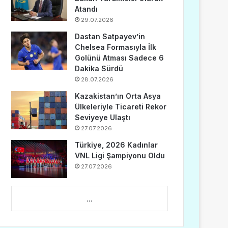
Atandı
29.07.2026
Dastan Satpayev’in
Chelsea Formasıyla İlk
Golünü Atması Sadece 6
Dakika Sürdü
28.07.2026
Kazakistan’ın Orta Asya
Ülkeleriyle Ticareti Rekor
Seviyeye Ulaştı
27.07.2026
Türkiye, 2026 Kadınlar
VNL Ligi Şampiyonu Oldu
27.07.2026
...