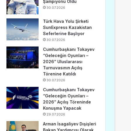
Şampiyonu Oldu
30.07.2026
Türk Hava Yolu Şirketi
SunExpress Kazakistan
Seferlerine Başlıyor
30.07.2026
Cumhurbaşkanı Tokayev
“Geleceğin Oyunları –
2026” Uluslararası
Turnuvasının Açılış
Törenine Katıldı
30.07.2026
Cumhurbaşkanı Tokayev
“Geleceğin Oyunları –
2026” Açılış Töreninde
Konuşma Yapacak
29.07.2026
Arman İsagaliyev Dışişleri
Bakan Yardımcısı Olarak