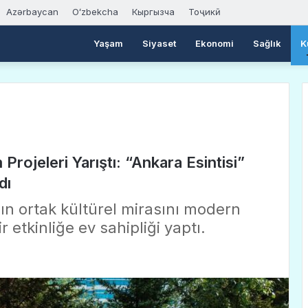
Azərbaycan
Oʻzbekcha
Кыргызча
Тоҷикӣ
Yaşam
Siyaset
Ekonomi
Sağlık
K
rojeleri Yarıştı: “Ankara Esintisi”
dı
n ortak kültürel mirasını modern
 etkinliğe ev sahipliği yaptı.