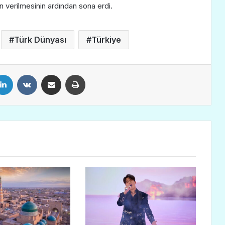
n verilmesinin ardından sona erdi.
Türk Dünyası
Türkiye
LinkedIn
VKontakte
E-Posta ile paylaş
Yazdır