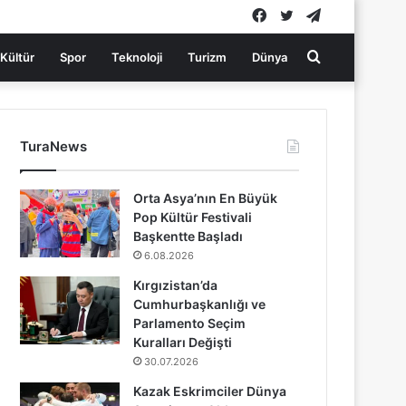
Facebook
Twitter
Telegram
Arama
Kültür
Spor
Teknoloji
Turizm
Dünya
yap
TuraNews
...
Orta Asya’nın En Büyük
Pop Kültür Festivali
Başkentte Başladı
6.08.2026
Kırgızistan’da
Cumhurbaşkanlığı ve
Parlamento Seçim
Kuralları Değişti
30.07.2026
Kazak Eskrimciler Dünya