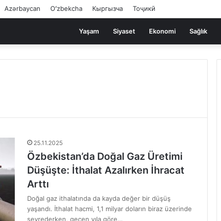
Azərbaycan
Oʻzbekcha
Кыргызча
Тоҷикӣ
Yaşam
Siyaset
Ekonomi
Sağlık
25.11.2025
Özbekistan’da Doğal Gaz Üretimi
Düşüşte: İthalat Azalırken İhracat
Arttı
Doğal gaz ithalatında da kayda değer bir düşüş
yaşandı. İthalat hacmi, 1,1 milyar doların biraz üzerinde
seyrederken, geçen yıla göre…