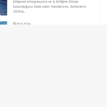
bölgesel entegrasyona ve iş birliğine ihtiyaç
bulunduğunu ifade eden Handanovic, Sırbistan’ın
2015’te…
26.11.2024
Kosova, Türkiye ile turizm ve
yatırım fırsatlarını artırmayı
amaçlıyor
Kosova’nın Balkanlar’ın “kalbinde” yer aldığını ifade
eden Redzepi, “Kültürümüz, tarihimiz ve doğal
güzelliklerimizle zengin bir ülkeyiz. Dağlarımız,
derelerimiz ve doğal…
26.11.2024
Kırgızistan Cumhurbaşkanı
Caparov, Avusturyalı şirketleri
yatırıma davet etti
Cumhurbaşkanlığı Basın Merkezinden yapılan