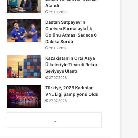
Atandı
29.07.2026
Dastan Satpayev’in
Chelsea Formasıyla İlk
Golünü Atması Sadece 6
Dakika Sürdü
28.07.2026
Kazakistan’ın Orta Asya
Ülkeleriyle Ticareti Rekor
Seviyeye Ulaştı
27.07.2026
Türkiye, 2026 Kadınlar
VNL Ligi Şampiyonu Oldu
27.07.2026
...