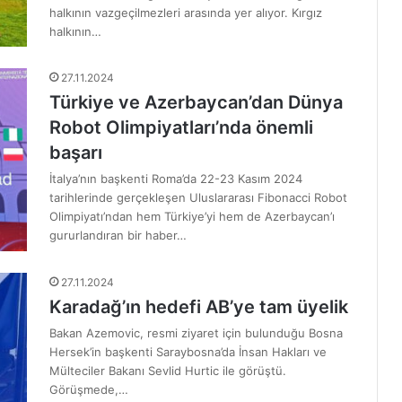
halkının vazgeçilmezleri arasında yer alıyor. Kırgız
halkının…
27.11.2024
Türkiye ve Azerbaycan’dan Dünya
Robot Olimpiyatları’nda önemli
başarı
İtalya’nın başkenti Roma’da 22-23 Kasım 2024
tarihlerinde gerçekleşen Uluslararası Fibonacci Robot
Olimpiyatı’ndan hem Türkiye’yi hem de Azerbaycan’ı
gururlandıran bir haber…
27.11.2024
Karadağ’ın hedefi AB’ye tam üyelik
Bakan Azemovic, resmi ziyaret için bulunduğu Bosna
Hersek’in başkenti Saraybosna’da İnsan Hakları ve
Mülteciler Bakanı Sevlid Hurtic ile görüştü.
Görüşmede,…