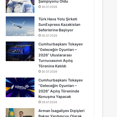
Şampiyonu Oldu
30.07.2026
Türk Hava Yolu Şirketi
SunExpress Kazakistan
Seferlerine Başlıyor
30.07.2026
Cumhurbaşkanı Tokayev
“Geleceğin Oyunları –
2026” Uluslararası
Turnuvasının Açılış
Törenine Katıldı
30.07.2026
Cumhurbaşkanı Tokayev
“Geleceğin Oyunları –
2026” Açılış Töreninde
Konuşma Yapacak
29.07.2026
Arman İsagaliyev Dışişleri
Bakan Yardımcısı Olarak