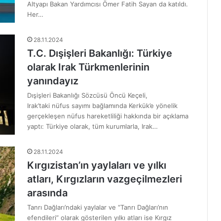
Altyapı Bakan Yardımcısı Ömer Fatih Sayan da katıldı.
Her…
28.11.2024
T.C. Dışişleri Bakanlığı: Türkiye
olarak Irak Türkmenlerinin
yanındayız
Dışişleri Bakanlığı Sözcüsü Öncü Keçeli,
Irak’taki nüfus sayımı bağlamında Kerkük’e yönelik
gerçekleşen nüfus hareketliliği hakkında bir açıklama
yaptı: Türkiye olarak, tüm kurumlarla, Irak…
28.11.2024
Kırgızistan’ın yaylaları ve yılkı
atları, Kırgızların vazgeçilmezleri
arasında
Tanrı Dağları’ndaki yaylalar ve “Tanrı Dağları’nın
efendileri” olarak gösterilen yılkı atları ise Kırgız