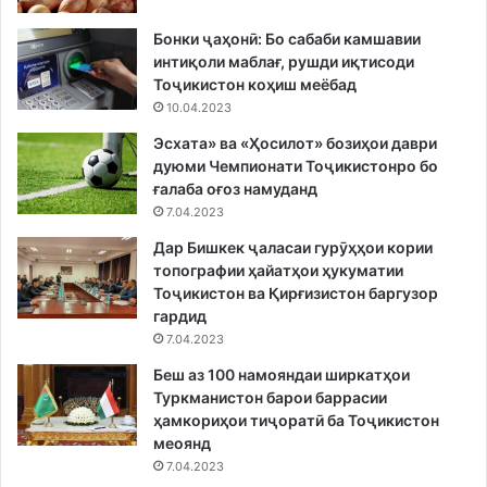
Бонки ҷаҳонӣ: Бо сабаби камшавии
интиқоли маблағ, рушди иқтисоди
Тоҷикистон коҳиш меёбад
10.04.2023
Эсхата» ва «Ҳосилот» бозиҳои даври
дуюми Чемпионати Тоҷикистонро бо
ғалаба оғоз намуданд
7.04.2023
Дар Бишкек ҷаласаи гурӯҳҳои кории
топографии ҳайатҳои ҳукуматии
Тоҷикистон ва Қирғизистон баргузор
гардид
7.04.2023
Беш аз 100 намояндаи ширкатҳои
Туркманистон барои баррасии
ҳамкориҳои тиҷоратӣ ба Тоҷикистон
меоянд
7.04.2023