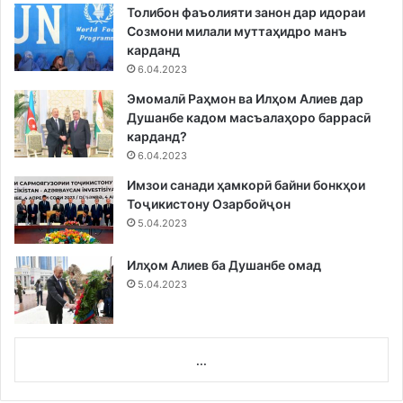
Толибон фаъолияти занон дар идораи
Созмони милали муттаҳидро манъ
карданд
6.04.2023
Эмомалӣ Раҳмон ва Илҳом Алиев дар
Душанбе кадом масъалаҳоро баррасӣ
карданд?
6.04.2023
Имзои санади ҳамкорӣ байни бонкҳои
Тоҷикистону Озарбойҷон
5.04.2023
Илҳом Алиев ба Душанбе омад
5.04.2023
...