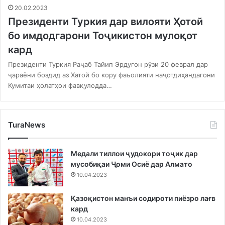
20.02.2023
Президенти Туркия дар вилояти Ҳотой
бо имдодгарони Тоҷикистон мулоқот
кард
Президенти Туркия Раҷаб Тайип Эрдуғон рӯзи 20 феврал дар
ҷараёни боздид аз Хатой бо кору фаъолияти наҷотдиҳандагони
Кумитаи ҳолатҳои фавқулодда…
TuraNews
Медали тиллои ҷудокори тоҷик дар
мусобиқаи Ҷоми Осиё дар Алмато
10.04.2023
Қазоқистон манъи содироти пиёзро лағв
кард
10.04.2023