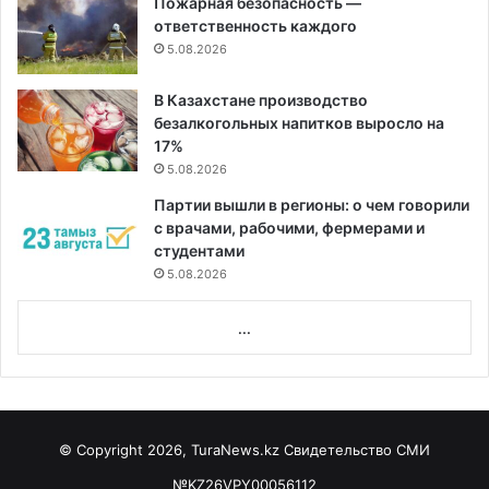
Пожарная безопасность —
ответственность каждого
5.08.2026
В Казахстане производство
безалкогольных напитков выросло на
17%
5.08.2026
Партии вышли в регионы: о чем говорили
с врачами, рабочими, фермерами и
студентами
5.08.2026
...
© Copyright 2026, TuraNews.kz Свидетельство СМИ
№KZ26VPY00056112