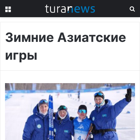
Menu
S
fo
Зимние Азиатские
игры