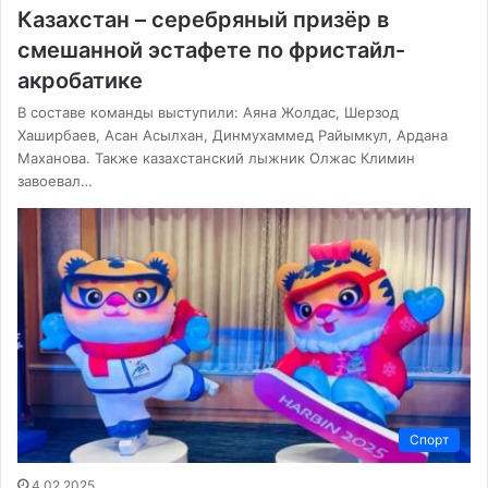
Казахстан – серебряный призёр в
смешанной эстафете по фристайл-
акробатике
В составе команды выступили: Аяна Жолдас, Шерзод
Хаширбаев, Асан Асылхан, Динмухаммед Райымкул, Ардана
Маханова. Также казахстанский лыжник Олжас Климин
завоевал…
Спорт
4.02.2025