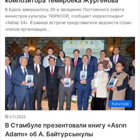
композитора Темирбека Жургенова
В Бурсе завершилось 39-е заседание Постоянного совета
министров культуры ТЮРКСОЙ, сообщает корреспондент
«Хабар 24». В рамках встречи представители ведомств стран-
членов организации…
Культура
3.11.2022
В Стамбуле презентовали книгу «Asrın
Adamı» об А. Байтурсынулы