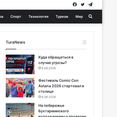
Facebook
Twitter
Telegram
Search
ра
Спорт
Технология
Туризм
Мир
for
TuraNews
Куда обращаться в
случае угрозы?
6.08.2026
Фестиваль Comic Con
Astana 2026 стартовал в
столице
6.08.2026
На побережье
Бухтарминского
водохранилища проведен