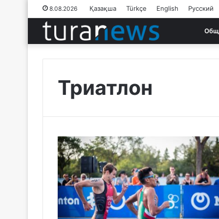
Қазақша
Türkçe
English
Русский
8.08.2026
Общ
Триатлон