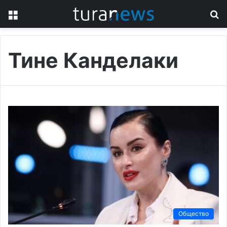
Menu
S
fo
Тине Канделаки
Общество