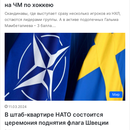
на ЧМ по хоккею
Скандинавы, где выступает сразу несколько игроков из НХЛ,
остаются лидерами группы. А в активе подопечных Галыма
Мамбеталиева – 3 балла.…
Мир
11.03.2024
В штаб-квартире НАТО состоится
церемония поднятия флага Швеции