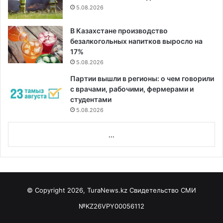
5.08.2026
В Казахстане производство
безалкогольных напитков выросло на
17%
5.08.2026
Партии вышли в регионы: о чем говорили
с врачами, рабочими, фермерами и
студентами
5.08.2026
...
© Copyright 2026, TuraNews.kz Свидетельство СМИ
№KZ26VPY00056112