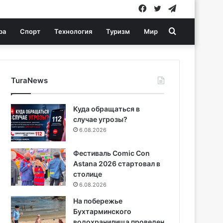
Facebook
Twitter
Telegram
Search
ра
Спорт
Технология
Туризм
Мир
for
TuraNews
Куда обращаться в
случае угрозы?
6.08.2026
Фестиваль Comic Con
Astana 2026 стартовал в
столице
6.08.2026
На побережье
Бухтарминского
водохранилища проведен