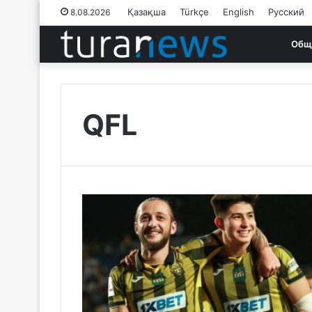
Қазақша
Türkçe
English
Русский
8.08.2026
Общ
QFL