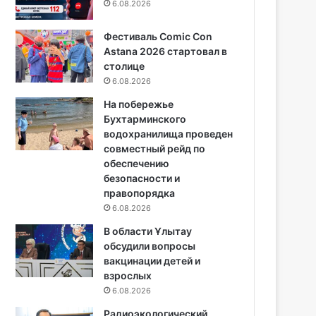
6.08.2026
Фестиваль Comic Con
Astana 2026 стартовал в
столице
6.08.2026
На побережье
Бухтарминского
водохранилища проведен
совместный рейд по
обеспечению
безопасности и
правопорядка
6.08.2026
В области Ұлытау
обсудили вопросы
вакцинации детей и
взрослых
6.08.2026
Радиоэкологический