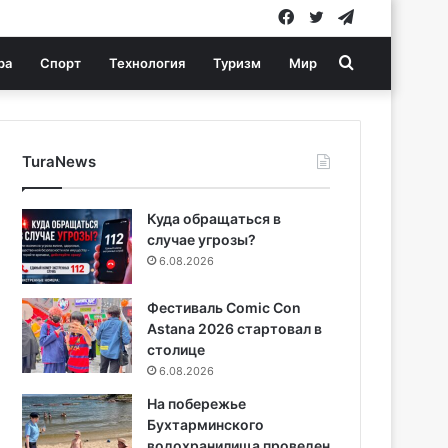
Facebook
Twitter
Telegram
Search
ра
Спорт
Технология
Туризм
Мир
for
TuraNews
Куда обращаться в
случае угрозы?
6.08.2026
Фестиваль Comic Con
Astana 2026 стартовал в
столице
6.08.2026
На побережье
Бухтарминского
водохранилища проведен