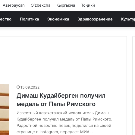
Azərbaycan
Oʻzbekcha
Кыргызча
Тоҷикӣ
ество
Политика
Экономика
Здравоохранение
Культу
15.09.2022
Димаш Кудайберген получил
медаль от Папы Римского
Известный казахстанский исполнитель Димаш
Кудайберген получил медаль от Папы Римского.
Радостной новостью певец поделился на своей
странице в Instagram, передает МИА…