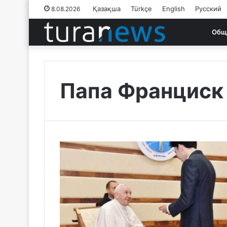
Қазақша
Türkçe
English
Русский
8.08.2026
Общ
Папа Франциск