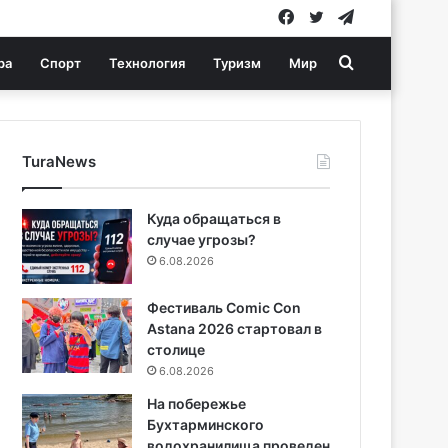
Facebook
Twitter
Telegram
Search
ра
Спорт
Технология
Туризм
Мир
for
TuraNews
Куда обращаться в
случае угрозы?
6.08.2026
Фестиваль Comic Con
Astana 2026 стартовал в
столице
6.08.2026
На побережье
Бухтарминского
водохранилища проведен