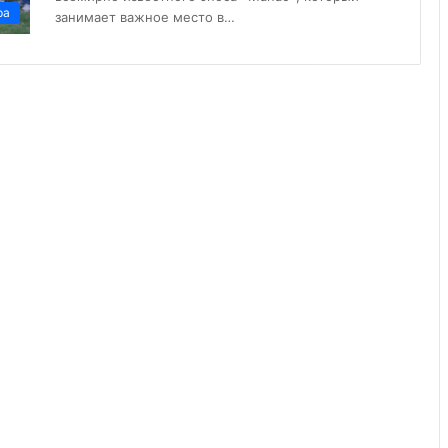
ра
занимает важное место в…