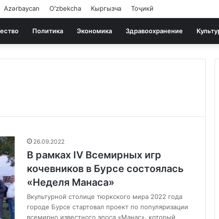
Azərbaycan
Oʻzbekcha
Кыргызча
Тоҷикӣ
ество
Политика
Экономика
Здравоохранение
Культу
26.09.2022
В рамках IV Всемирных игр
кочевников в Бурсе состоялась
«Неделя Манаса»
Вкультурной столице тюркского мира 2022 года
городе Бурсе стартовал проект по популяризации
всемирно известного эпоса «Манас», который