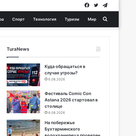
Facebook
Twitter
Telegram
Search
ра
Спорт
Технология
Туризм
Мир
for
TuraNews
Куда обращаться в
случае угрозы?
6.08.2026
Фестиваль Comic Con
Astana 2026 стартовал в
столице
6.08.2026
На побережье
Бухтарминского
водохранилища проведен