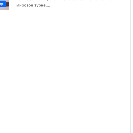
ир
мировое турне,…