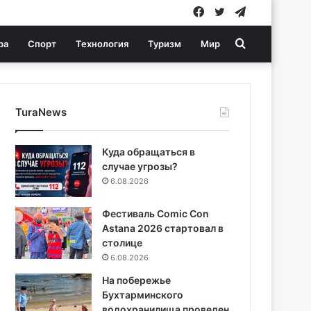
Facebook
Twitter
Telegram
Search
ра
Спорт
Технология
Туризм
Мир
for
TuraNews
Куда обращаться в
случае угрозы?
6.08.2026
Фестиваль Comic Con
Astana 2026 стартовал в
столице
6.08.2026
На побережье
Бухтарминского
водохранилища проведен