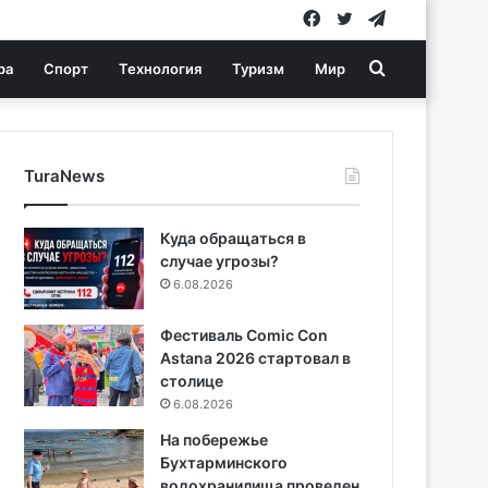
Facebook
Twitter
Telegram
Search
ра
Спорт
Технология
Туризм
Мир
for
TuraNews
Куда обращаться в
случае угрозы?
6.08.2026
Фестиваль Comic Con
Astana 2026 стартовал в
столице
6.08.2026
На побережье
Бухтарминского
водохранилища проведен