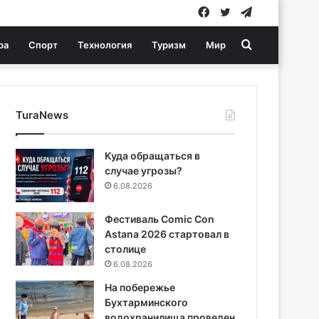
Facebook
Twitter
Telegram
Search
ра
Спорт
Технология
Туризм
Мир
for
TuraNews
Куда обращаться в
случае угрозы?
6.08.2026
Фестиваль Comic Con
Astana 2026 стартовал в
столице
6.08.2026
На побережье
Бухтарминского
водохранилища проведен