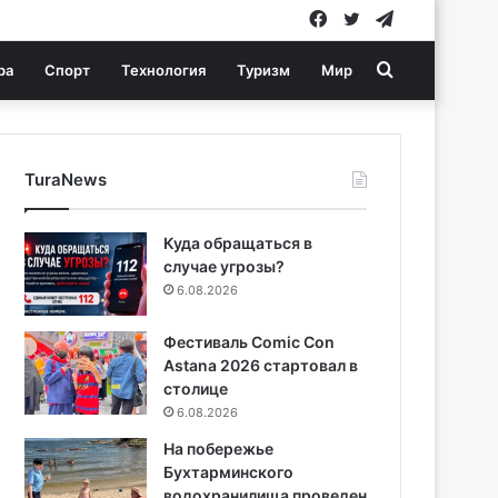
Facebook
Twitter
Telegram
Search
ра
Спорт
Технология
Туризм
Мир
for
TuraNews
Куда обращаться в
случае угрозы?
6.08.2026
Фестиваль Comic Con
Astana 2026 стартовал в
столице
6.08.2026
На побережье
Бухтарминского
водохранилища проведен