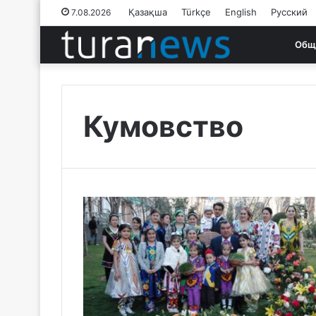
Қазақша
Türkçe
English
Русский
7.08.2026
Общ
Кумовство