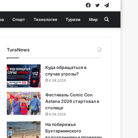
Facebook
Twitter
Telegram
Search
ра
Спорт
Технология
Туризм
Мир
for
TuraNews
Куда обращаться в
случае угрозы?
6.08.2026
Фестиваль Comic Con
Astana 2026 стартовал в
столице
6.08.2026
На побережье
Бухтарминского
водохранилища проведен