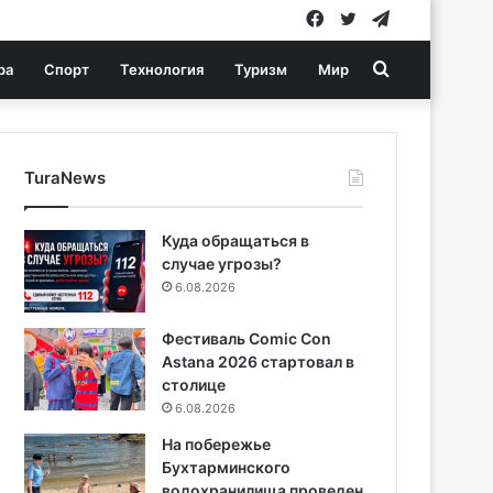
Facebook
Twitter
Telegram
Search
ра
Спорт
Технология
Туризм
Мир
for
TuraNews
Куда обращаться в
случае угрозы?
6.08.2026
Фестиваль Comic Con
Astana 2026 стартовал в
столице
6.08.2026
На побережье
Бухтарминского
водохранилища проведен