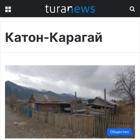
Menu
S
fo
Катон-Карагай
Общество