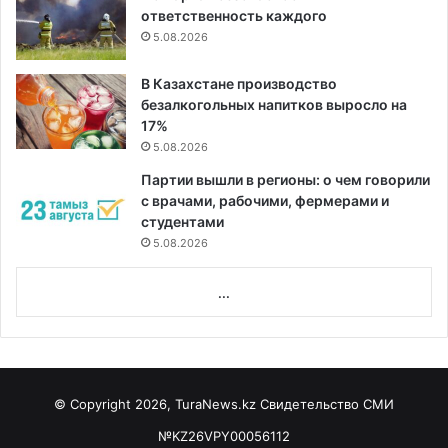
ответственность каждого
5.08.2026
В Казахстане производство
безалкогольных напитков выросло на
17%
5.08.2026
Партии вышли в регионы: о чем говорили
с врачами, рабочими, фермерами и
студентами
5.08.2026
...
© Copyright 2026, TuraNews.kz Свидетельство СМИ
№KZ26VPY00056112