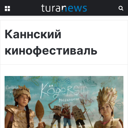
Menu
S
fo
Каннский
кинофестиваль