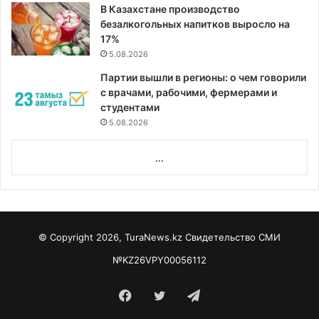
В Казахстане производство
безалкогольных напитков выросло на
17%
5.08.2026
Партии вышли в регионы: о чем говорили
с врачами, рабочими, фермерами и
студентами
5.08.2026
...
© Copyright 2026, TuraNews.kz Свидетельство СМИ
№KZ26VPY00056112
Facebook
Twitter
Telegram