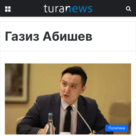
Menu
S
fo
Газиз Абишев
Политика