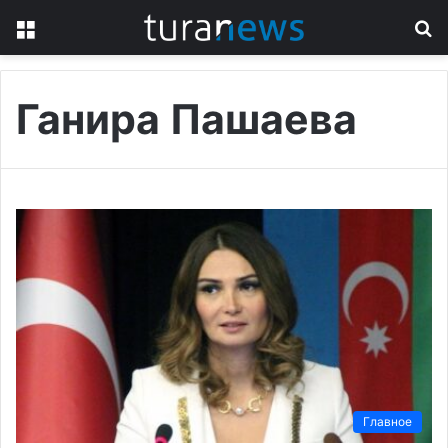
Menu
S
fo
Ганира Пашаева
Главное