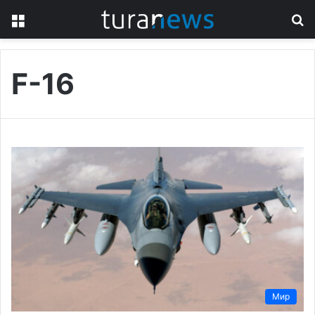
Menu
S
fo
F-16
Мир