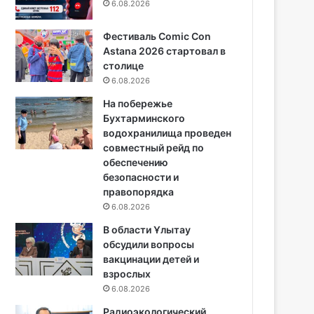
6.08.2026
Фестиваль Comic Con
Astana 2026 стартовал в
столице
6.08.2026
На побережье
Бухтарминского
водохранилища проведен
совместный рейд по
обеспечению
безопасности и
правопорядка
6.08.2026
В области Ұлытау
обсудили вопросы
вакцинации детей и
взрослых
6.08.2026
Радиоэкологический