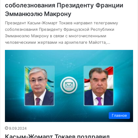
соболезнования Президенту Франции
Эмманюэлю Макрону
Президент Касым-Жомарт Токаев направил телеграмму
соболезнования Президенту Французской Республики
Эмманюэлю Макрону в связи с многочисленными
человеческими жертвами на архипелаге Майотта,…
Главное
9.09.2024
Касым-Жомарт Токаев поздравил