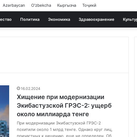
Azərbaycan
Oʻzbekcha
Кыргызча
Тоҷикӣ
ество
Политика
Экономика
Здравоохранение
Культу
16.02.2024
Хищение при модернизации
Экибастузской ГРЭС-2: ущерб
около миллиарда тенге
При модернизации Экибастузской ГРЭС-2
похитили около 1 млрд тенге. Однако круг лиц,
причастных к хищению, еще не определен. Об