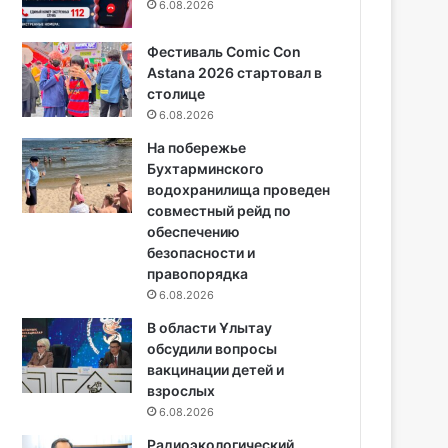
6.08.2026
Фестиваль Comic Con
Astana 2026 стартовал в
столице
6.08.2026
На побережье
Бухтарминского
водохранилища проведен
совместный рейд по
обеспечению
безопасности и
правопорядка
6.08.2026
В области Ұлытау
обсудили вопросы
вакцинации детей и
взрослых
6.08.2026
Радиоэкологический