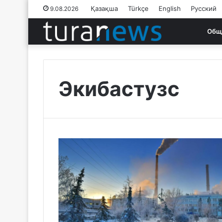
Қазақша
Türkçe
English
Русский
9.08.2026
Общ
Экибастузс