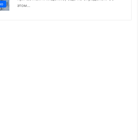
во
этом…