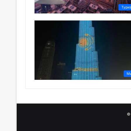
Тури
М
©