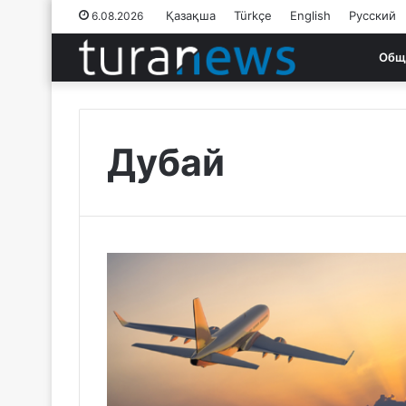
Қазақша
Türkçe
English
Русский
6.08.2026
Общ
Дубай