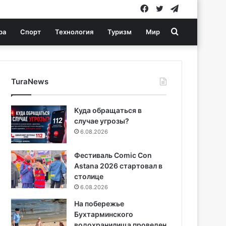
Facebook
Twitter
Telegram
Search
ра
Спорт
Технология
Туризм
Мир
for
TuraNews
Куда обращаться в
случае угрозы?
6.08.2026
Фестиваль Comic Con
Astana 2026 стартовал в
столице
6.08.2026
На побережье
Бухтарминского
водохранилища проведен