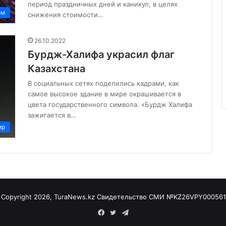
период праздничных дней и каникул, в целях
зм
снижения стоимости…
26.10.2022
Бурдж-Халифа украсил флаг
Казахстана
В социальных сетях поделились кадрами, как
самое высокое здание в мире окрашивается в
цвета государственного символа. «Бурдж Халифа
зажигается в…
ир
 Copyright 2026, TuraNews.kz Свидетельство СМИ
№KZ26VPY000561
Facebook
Twitter
Telegram