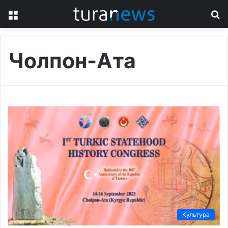
Menu
S
fo
Чолпон-Ата
Культура