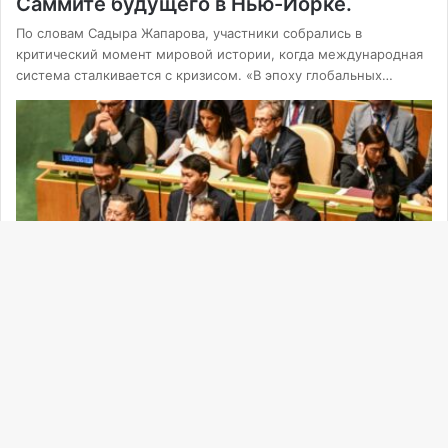
Саммите будущего в Нью-Йорке.
По словам Садыра Жапарова, участники собрались в
критический момент мировой истории, когда международная
система сталкивается с кризисом. «В эпоху глобальных…
Ba
Политика
to
23.09.2024
to
Глава МИД Казахстана принял участие в
Саммите будущего
bu
Казахстанская делегация во главе с Заместителем Премьер-