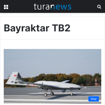
Menu
S
fo
Bayraktar TB2
Мир