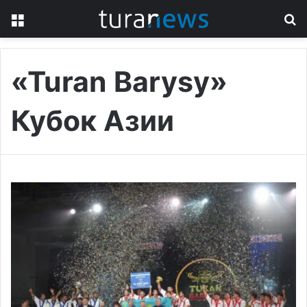
Menu
S
fo
«Turan Barysy»
Кубок Азии