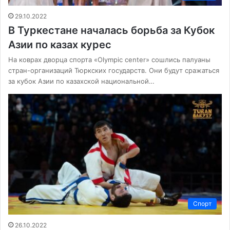
29.10.2022
В Туркестане началась борьба за Кубок
Азии по казах курес
На коврах дворца спорта «Olympic center» сошлись палуаны
стран-организаций Тюркских государств. Они будут сражаться
за кубок Азии по казахской национальной…
Спорт
26.10.2022