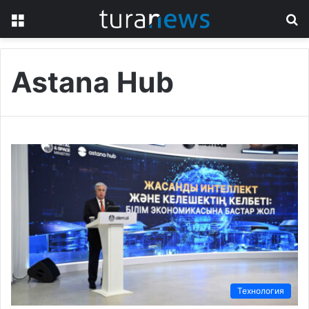
Menu
S
fo
Astana Hub
Технология