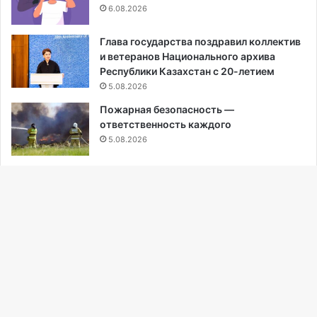
6.08.2026
Глава государства поздравил коллектив
и ветеранов Национального архива
Республики Казахстан с 20-летием
5.08.2026
Пожарная безопасность —
ответственность каждого
5.08.2026
В Казахстане производство
безалкогольных напитков выросло на
17%
5.08.2026
Ba
Партии вышли в регионы: о чем говорили
to
с врачами, рабочими, фермерами и
студентами
to
5.08.2026
bu