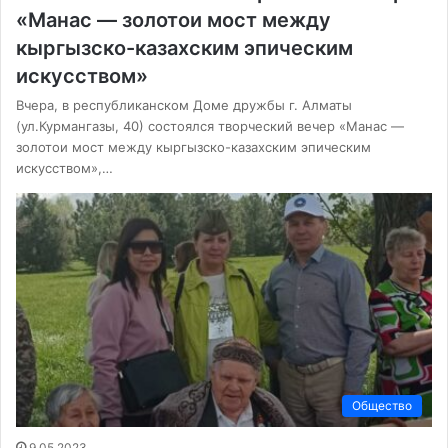
«Манас — золотои мост между
кыргызско-казахским эпическим
искусством»
Вчера, в республиканском Доме дружбы г. Алматы
(ул.Курмангазы, 40) состоялся творческий вечер «Манас —
золотои мост между кыргызско-казахским эпическим
искусством»,…
Общество
9.05.2023