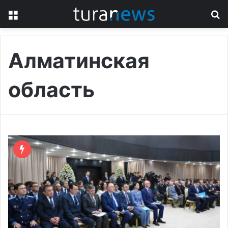
Menu
S
fo
Алматинская
область