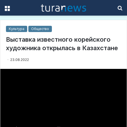
Menu
S
f
Культура
Общество
Выставка известного корейского
художника открылась в Казахстане
23.08.2022