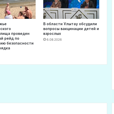
жье
В области Ұлытау обсудили
ского
вопросы вакцинации детей и
илища проведен
взрослых
й рейд по
6.08.2026
ию безопасности
рядка