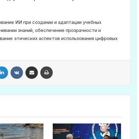
ование ИИ при создании и адаптации учебных
нивании знаний, обеспечение прозрачности и
ование этических аспектов использования цифровых
LinkedIn
VKontakte
Share via Email
Print