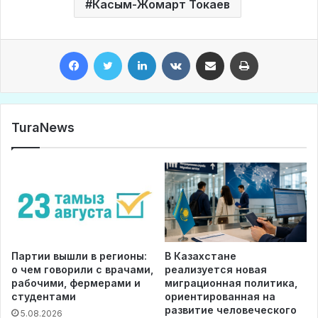
Касым-Жомарт Токаев
Facebook
Twitter
LinkedIn
VKontakte
Share via Email
Print
TuraNews
Партии вышли в регионы:
В Казахстане
о чем говорили с врачами,
реализуется новая
рабочими, фермерами и
миграционная политика,
студентами
ориентированная на
развитие человеческого
5.08.2026