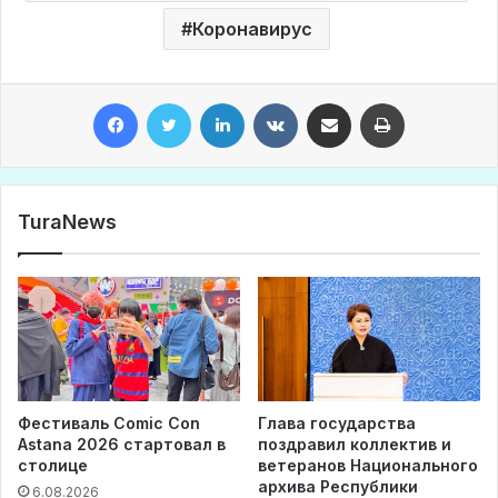
Коронавирус
Facebook
Twitter
LinkedIn
VKontakte
Share via Email
Print
TuraNews
Фестиваль Comic Con
Глава государства
Astana 2026 стартовал в
поздравил коллектив и
столице
ветеранов Национального
архива Республики
6.08.2026