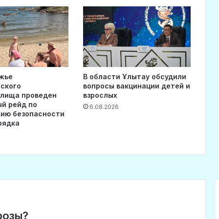
жье
В области Ұлытау обсудили
ского
вопросы вакцинации детей и
илища проведен
взрослых
й рейд по
6.08.2026
ию безопасности
рядка