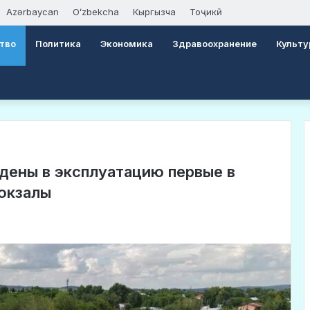
Azərbaycan
Oʻzbekcha
Кыргызча
Тоҷикӣ
тво
Политика
Экономика
Здравоохранение
Культу
дены в эксплуатацию первые в
окзалы