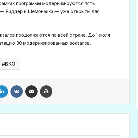
 рамках программы модернизируются пять
х — Риддер и Шемонаиха — уже открыты для
залов продолжаются по всей стране. До 1 июля
атацию 30 модернизированных вокзалов.
ВКО
LinkedIn
VKontakte
Share via Email
Print