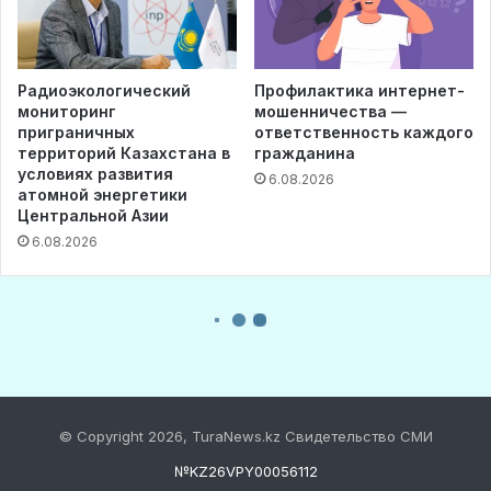
© Copyright 2026, TuraNews.kz Свидетельство СМИ
№KZ26VPY00056112