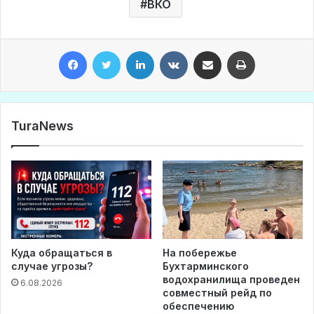
ВКО
Facebook
Twitter
LinkedIn
VKontakte
Share via Email
Print
TuraNews
Куда обращаться в
На побережье
случае угрозы?
Бухтарминского
водохранилища проведен
6.08.2026
совместный рейд по
обеспечению