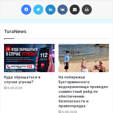
Facebook
Twitter
LinkedIn
VKontakte
Share via Email
Print
TuraNews
Куда обращаться в
На побережье
случае угрозы?
Бухтарминского
водохранилища проведен
6.08.2026
совместный рейд по
обеспечению
безопасности и
правопорядка
6.08.2026