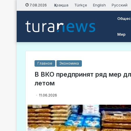
Қазақша
Türkçe
English
Русский
7.08.2026
Общес
Мир
Главное
Экономика
В ВКО предпринят ряд мер д
летом
11.06.2026