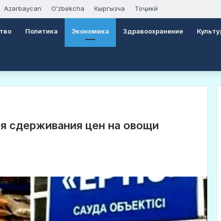
Azərbaycan
Oʻzbekcha
Кыргызча
Тоҷикӣ
тво
Политика
Экономика
Здравоохранение
Культу
ля сдерживания цен на овощи