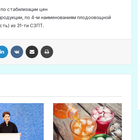
 по стабилизации цен
 продукции, по 4-м наименованиям плодоовощной
сть) из 31-ти СЗПТ.
LinkedIn
VKontakte
Share via Email
Print