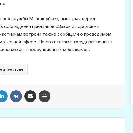
тв.
нной службы М.Тюлеубаев, выступая перед
ь соблюдения принципов «Закон и порядок» и
 Участникам встречи также сообщили о проводимом
моженной сфере. По его итогам в государственные
усилению антикоррупционных механизмов.
уркестан
LinkedIn
VKontakte
Share via Email
Print