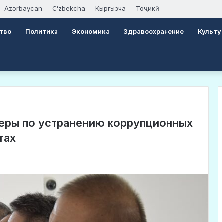
Azərbaycan
Oʻzbekcha
Кыргызча
Тоҷикӣ
тво
Политика
Экономика
Здравоохранение
Культу
еры по устранению коррупционных
тах