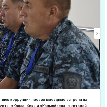
твию коррупции провел выездные встречи на
рт», «Капланбек» и «Конысбаев», в которой