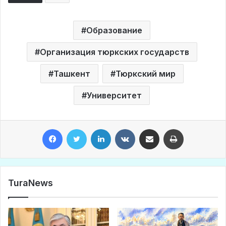
Образование
Организация тюркских государств
Ташкент
Тюркский мир
Университет
Facebook
Twitter
LinkedIn
VKontakte
Share via Email
Print
TuraNews