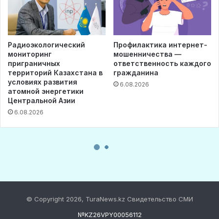
© Copyright 2026, TuraNews.kz Свидетельство СМИ
№KZ26VPY00056112